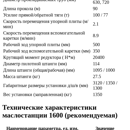
630, 720
Длина прокола (м)
90
Усилие прямой/обратной тяги (т)
100 / 77
Скорость перемещения упорной плиты (м/
2.1
мин)
Скорость перемещения вспомогательной
8.9
каретки (м/мин)
Рабочий ход упорной плиты (мм)
500
Рабочий ход вспомогательной каретки (мм)
350
Крутящий момент редуктора ( Н*м)
20400
Диаметр пилотной штанги (мм)
114
Длина штанги (общая/рабочая) (мм)
1095 / 1000
Масса штанги (кг)
27.5
3120 / 1350 /
Габаритные размеры установки д/ш/в (мм)
1300
Вес установки (заправленная) (кг)
1350
Технические характеристики
маслостанции 1600 (рекомендуемая)
Наименование параметра, ед. изм.
Значение