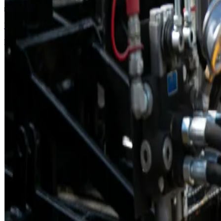
в зависимости от комплектации
Условия акции
В предложение входит
Скидка 10-15 %
Скидка
10-15 %
Бесплатное обучение
Обучение
Бесплатно
Гарантия 12 месяцев
Гарантия
12 месяцев
Техническое сопровождение