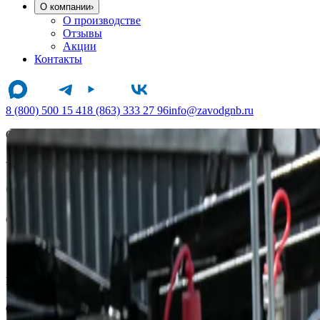
О компании
›
О производстве
Отзывы
Акции
Контакты
8 (800) 500 15 41
8 (863) 333 27 96
info@zavodgnb.ru
ООО «Гидрофоб»
|
zavodgnb.ru
Акция
Сезонное предложение
Специальные условия на приобретение комплекта оборудовани
Договор до 14 августа
Отгрузка до 31 августа
Выгода
от
100 000
до
500 000 ₽