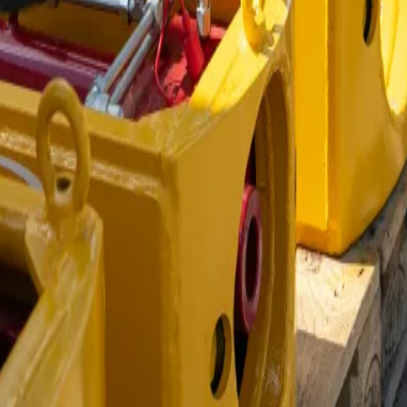
ого качества
щных