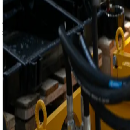
Техническое сопровождение
на всех этапах жизненного цикла оборудования
ООО «Гидрофоб»
|
zavodgnb.ru
Важное объявление
Резервные номера связи
В связи с возможными перебоями в работе связи просим помим
Городской
8 863 333-27-96
Елена
+7 989 620-00-32
Диана
+7 988 540-01-79
Анастасия