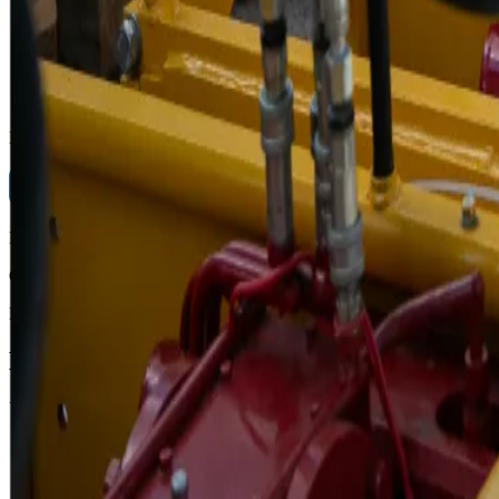
+7 988 540-05-79
Наталья
+7 989 516-46-95
Мы на связи
Готовы помочь по любым вопросам.
Благодарим за понимание!
ООО «Гидрофоб»
|
zavodgnb.ru
Каталог
Широкий выбор буровой техники высок
Установки от компактных и модульных до колоссальных и мо
Установки ГНБ
Прокольные установки
Продавливание труб