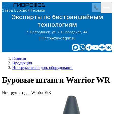
Завод Буровой Техники
Эксперты по бестраншейным
технологиям
г. Волгодонск, ул. 7-я Заводская, 44
info@zavodgnb.ru
Главная
Продукция
Инструменты и доп. оборудование
Буровые штанги Warrior WR
Инструмент для Warrior WR