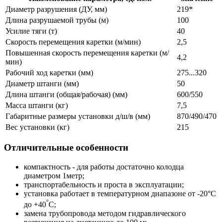
Диаметр разрушения (ДУ, мм)
219*
Длина разрушаемой трубы (м)
100
Усилие тяги (т)
40
Скорость перемещения каретки (м/мин)
2,5
Повышенная скорость перемещения каретки (м/
4,2
мин)
Рабочий ход каретки (мм)
275...320
Диаметр штанги (мм)
50
Длина штанги (общая/рабочая) (мм)
600/550
Масса штанги (кг)
7,5
Габаритные размеры установки д/ш/в (мм)
870/490/470
Вес установки (кг)
215
Отличительные особенности
компактность - для работы достаточно колодца
диаметром 1метр;
транспортабельность и проста в эксплуатации;
установка работает в температурном диапазоне от -20°С
°
до +40
С;
замена трубопровода методом гидравлического