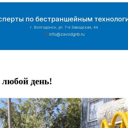
сперты по бестраншейным технолог
г. Волгодонск, ул. 7-я Заводская, 44
info@zavodgnb.ru
 любой день!