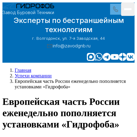
Завод Буровой Техники
Эксперты по бестраншейным
технологиям
г. Волгодонск, ул. 7-я Заводская, 44
info@zavodgnb.ru
Главная
Успехи компании
Европейская часть России еженедельно пополняется
установками «Гидрофоба»
Европейская часть России
еженедельно пополняется
установками «Гидрофоба»