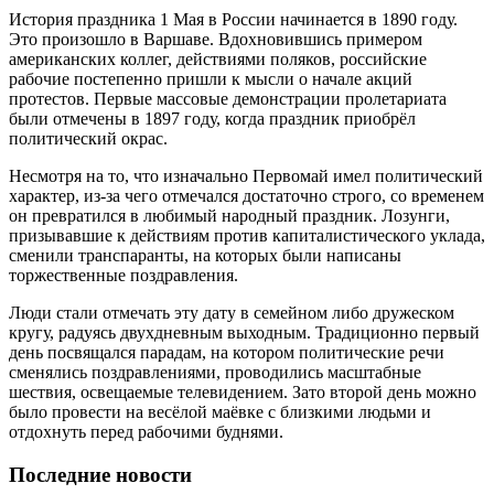
История праздника 1 Мая в России начинается в 1890 году.
Это произошло в Варшаве. Вдохновившись примером
американских коллег, действиями поляков, российские
рабочие постепенно пришли к мысли о начале акций
протестов. Первые массовые демонстрации пролетариата
были отмечены в 1897 году, когда праздник приобрёл
политический окрас.
Несмотря на то, что изначально Первомай имел политический
характер, из-за чего отмечался достаточно строго, со временем
он превратился в любимый народный праздник. Лозунги,
призывавшие к действиям против капиталистического уклада,
сменили транспаранты, на которых были написаны
торжественные поздравления.
Люди стали отмечать эту дату в семейном либо дружеском
кругу, радуясь двухдневным выходным. Традиционно первый
день посвящался парадам, на котором политические речи
сменялись поздравлениями, проводились масштабные
шествия, освещаемые телевидением. Зато второй день можно
было провести на весёлой маёвке с близкими людьми и
отдохнуть перед рабочими буднями.
Последние новости