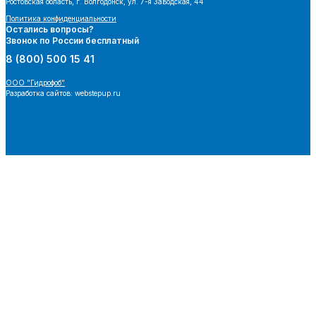
Ростовская область, г. Волгодонск, ул. 7-я Заводская, 44
Политика конфиденциальности
Остались вопросы?
Звонок по России бесплатный
8 (800) 500 15 41
ООО "Гидрофоб"
Разработка сайтов: webstepup.ru