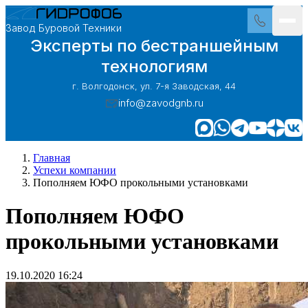
Завод Буровой Техники
Эксперты по бестраншейным
технологиям
г. Волгодонск, ул. 7-я Заводская, 44
info@zavodgnb.ru
Главная
Успехи компании
Пополняем ЮФО прокольными установками
Пополняем ЮФО
прокольными установками
19.10.2020 16:24