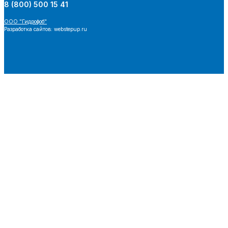
8 (800) 500 15 41
ООО "Гидрофоб"
Разработка сайтов: webstepup.ru