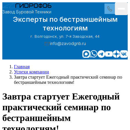
Завод Буровой Техники
Эксперты по бестраншейным
технологиям
г. Волгодонск, ул. 7-я Заводская, 44
info@zavodgnb.ru
Главная
Успехи компании
Завтра стартует Ежегодный практический семинар по
бестраншейным технологиям!
Завтра стартует Ежегодный
практический семинар по
бестраншейным
технологиям!